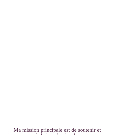
développement d’une relation saine avec soi-
même
se mettre en priorité, à
reconnaître ses valeurs profondes et à agir dans le
respect de ses besoins et limites réelles
autonomie pour réaliser ses aspirations
profondes, ses projets, rêves et objectifs
Ma mission principale est de soutenir et