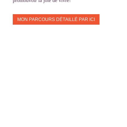
promouvoir la joie de vivre!
MON PARCOURS DÉTAILLÉ PAR ICI
Se choisir à deux : Pourquoi